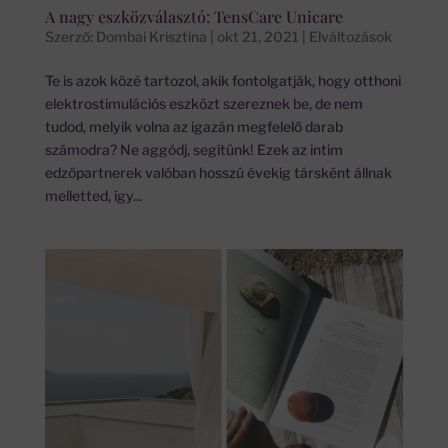
A nagy eszközválasztó: TensCare Unicare
Szerző:
Dombai Krisztina
|
okt 21, 2021
|
Elváltozások
Te is azok közé tartozol, akik fontolgatják, hogy otthoni
elektrostimulációs eszközt szereznek be, de nem
tudod, melyik volna az igazán megfelelő darab
számodra? Ne aggódj, segítünk! Ezek az intim
edzőpartnerek valóban hosszú évekig társként állnak
melletted, így...