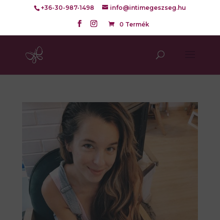
+36-30-987-1498
info@intimegeszseg.hu
0 Termék