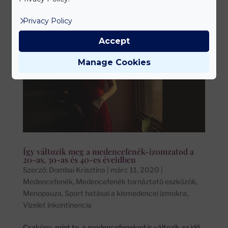
Privacy Policy
Accept
Manage Cookies
Így változik meg a medencefenék-izomzatod a
20-as, 30-as és 40-es éveidben
Szerző:
Dombai Krisztina
|
márc 11, 2020
|
Medencefenék
,
Medencefenék tornáztató eszközök
,
Menopauza
,
Sport hatásai a kismedencei izmokra
,
Vizelet inkontinencia
Csakúgy, mint te, a medencefeneked is változik az idő