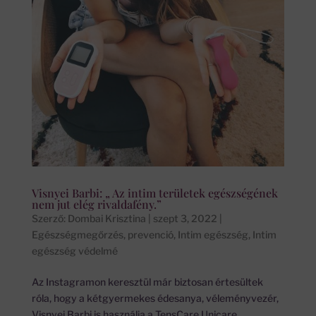
Visnyei Barbi: „ Az intim területek egészségének
nem jut elég rivaldafény.”
Szerző:
Dombai Krisztina
|
szept 3, 2022
|
Egészségmegőrzés, prevenció
,
Intim egészség
,
Intim
egészség védelmé
Az Instagramon keresztül már biztosan értesültek
róla, hogy a kétgyermekes édesanya, véleményvezér,
Visnyei Barbi is használja a TensCare Unicare