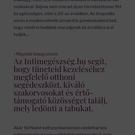
múlásával. Sajnos nem marad olyan természetesen fitt
és egészséges, mint a 20-as éveidben. Az öregedés
során a medencefenék izmairól is gondoskodnod kell,
hogy minél erősebbek maradjanak és továbbra is el
tudják...
« Régebbi bejegyzések
Az Intimegészség.hu segít,
hogy tüneteid kezeléséhez
megfelelő otthoni
segédeszközt, kiváló
szakorvosokat és értő-
támogató közösséget találj,
mely ledönti a tabukat.
Akár férfiként kell szembenézned vizelettartási
nehézségekkel vagy székletinkontinenciával, akár