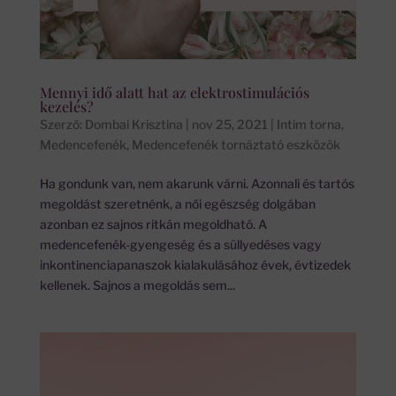
Mennyi idő alatt hat az elektrostimulációs
kezelés?
Szerző:
Dombai Krisztina
|
nov 25, 2021
|
Intim torna
,
Medencefenék
,
Medencefenék tornáztató eszközök
Ha gondunk van, nem akarunk várni. Azonnali és tartós
megoldást szeretnénk, a női egészség dolgában
azonban ez sajnos ritkán megoldható. A
medencefenék-gyengeség és a süllyedéses vagy
inkontinenciapanaszok kialakulásához évek, évtizedek
kellenek. Sajnos a megoldás sem...