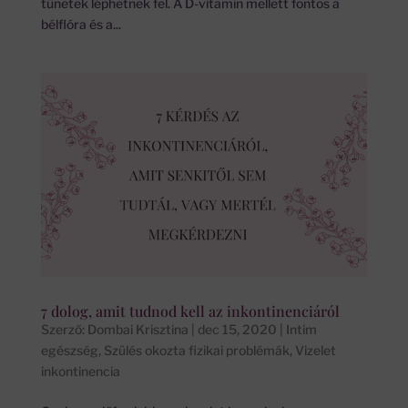
tünetek léphetnek fel. A D-vitamin mellett fontos a
bélflóra és a...
7 dolog, amit tudnod kell az inkontinenciáról
Szerző:
Dombai Krisztina
|
dec 15, 2020
|
Intim
egészség
,
Szülés okozta fizikai problémák
,
Vizelet
inkontinencia