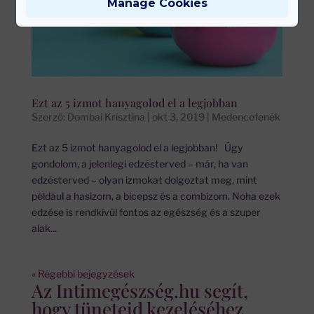
Manage Cookies
Ezt az 5 izmot hanyagolod el a legjobban
Szerző:
Dombai Krisztina
|
okt 3, 2019
|
Medencefenék
Ezt az 5 izmot hanyagolod el a legjobban! Úgy
gondolom, a jelenlegi edzésterved – már, ha van
edzésterved – olyan izmokat dolgoztat meg, mint
például a hasizom, a bicepsz és a combizom. Noha ezek
edzése is rendkívül fontos az egészség és a szuper
alak...
« Régebbi bejegyzések
Az Intimegészség.hu segít,
hogy tüneteid kezeléséhez