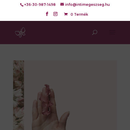
+36-30-987-1498
info@intimegeszseg.hu
0 Termék