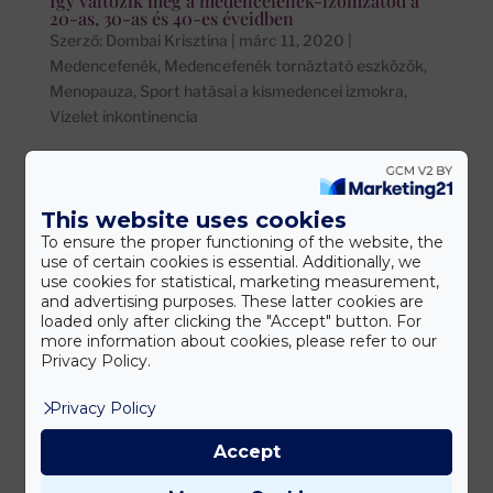
Így változik meg a medencefenék-izomzatod a
20-as, 30-as és 40-es éveidben
Szerző:
Dombai Krisztina
|
márc 11, 2020
|
Medencefenék
,
Medencefenék tornáztató eszközök
,
Menopauza
,
Sport hatásai a kismedencei izmokra
,
Vizelet inkontinencia
Csakúgy, mint te, a medencefeneked is változik az idő
múlásával. Sajnos nem marad olyan természetesen fitt
és egészséges, mint a 20-as éveidben. Az öregedés
This website uses cookies
során a medencefenék izmairól is gondoskodnod kell,
To ensure the proper functioning of the website, the
use of certain cookies is essential. Additionally, we
hogy minél erősebbek maradjanak és továbbra is el
use cookies for statistical, marketing measurement,
tudják...
and advertising purposes. These latter cookies are
loaded only after clicking the "Accept" button. For
more information about cookies, please refer to our
Privacy Policy.
Privacy Policy
Accept