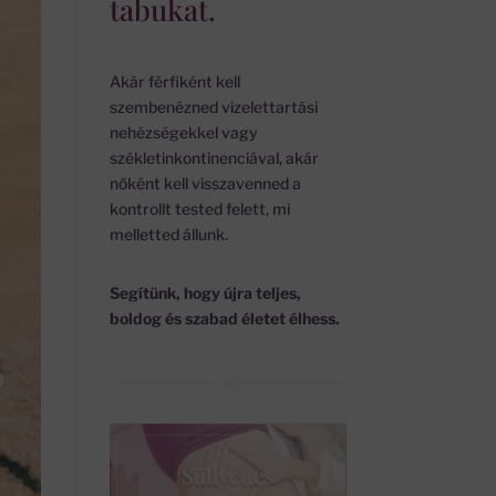
tabukat.
Akár férfiként kell
szembenézned vizelettartási
nehézségekkel vagy
székletinkontinenciával, akár
nőként kell visszavenned a
kontrollt tested felett, mi
melletted állunk.
Segítünk, hogy újra teljes,
boldog és szabad életet élhess.