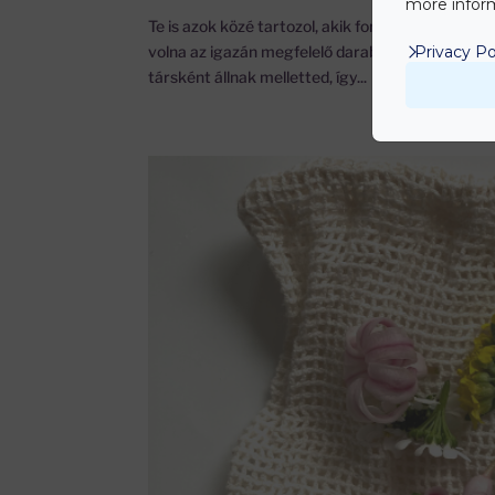
more inform
Te is azok közé tartozol, akik fontolgatják, hog
volna az igazán megfelelő darab számodra? Ne a
Privacy Po
társként állnak melletted, így...