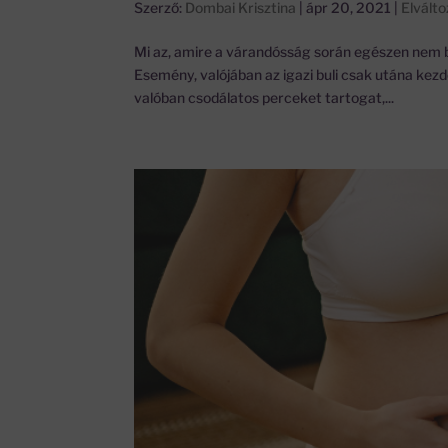
Szerző:
Dombai Krisztina
|
ápr 20, 2021
|
Elvált
Mi az, amire a várandósság során egészen nem b
Esemény, valójában az igazi buli csak utána kez
valóban csodálatos perceket tartogat,...