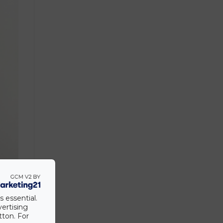
s essential.
vertising
tton. For