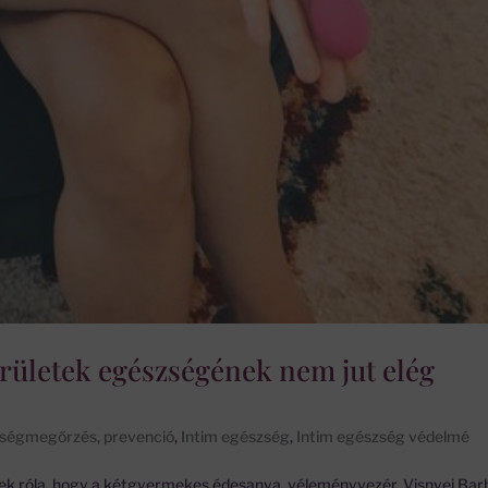
területek egészségének nem jut elég
ségmegőrzés, prevenció
,
Intim egészség
,
Intim egészség védelmé
ek róla, hogy a kétgyermekes édesanya, véleményvezér, Visnyei Barb