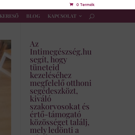
0 Termék
KERESŐ
BLOG
KAPCSOLAT
Az
Intimegészség.hu
segít, hogy
tüneteid
kezeléséhez
megfelelő otthoni
segédeszközt,
kiváló
szakorvosokat és
értő-támogató
közösséget találj,
mely ledönti a