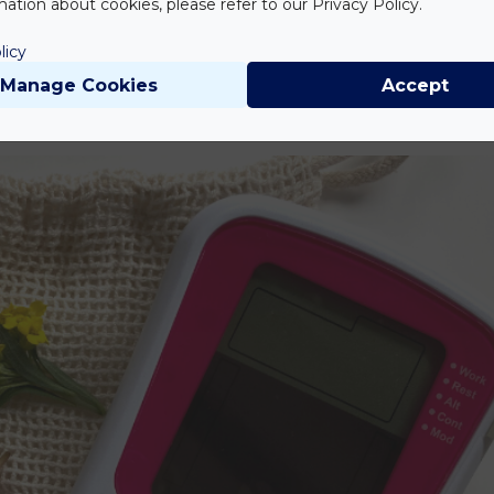
ation about cookies, please refer to our Privacy Policy.
y otthoni elektrostimulációs eszközt szereznek be, de nem tudod, melyi
ggódj, segítünk! Ezek az intim edzőpartnerek valóban hosszú évekig
licy
Manage Cookies
Accept