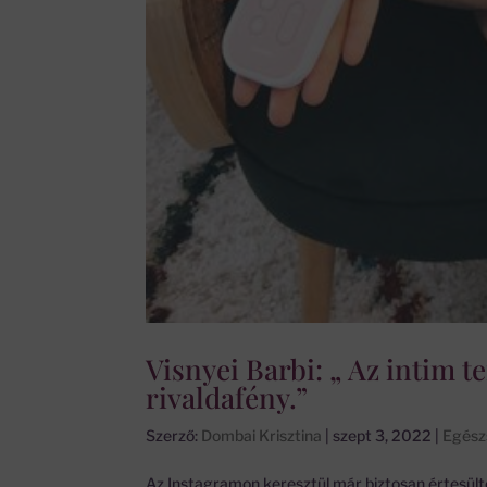
Visnyei Barbi: „ Az intim 
rivaldafény.”
Szerző:
Dombai Krisztina
|
szept 3, 2022
|
Egész
Az Instagramon keresztül már biztosan értesült