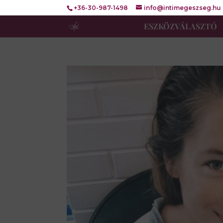
+36-30-987-1498
info@intimegeszseg.hu
ESZKÖZVÁLASZTÓ