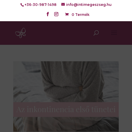
+36-30-987-1498
info@intimegeszseg.hu
0 Termék