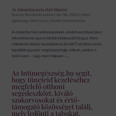
Az inkontinencia első tünetei
Szerző:
Dombai Krisztina
|
okt 30, 2024
|
Intim
egészség
,
Intim torna
,
Vizelet inkontinencia
A vizelettartási nehézségekkel, vizeletvesztéssel járó
inkontinencia egyre inkább közbeszéd tárgya. Nem
véletlenül, hiszen hazánkban is 10-ből 7 nő élete során
legalább egyszer megtapasztalja, milyen, amikor a
teste nem – vagy nem teljesen –...
Az Intimegészség.hu segít,
hogy tüneteid kezeléséhez
megfelelő otthoni
segédeszközt, kiváló
szakorvosokat és értő-
támogató közösséget találj,
mely ledönti a tabukat.