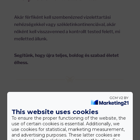
Akár férfiként kell szembenézned vizelettartási
nehézségekkel vagy székletinkontinenciával, akár
nőként kell visszavenned a kontrollt tested felett, mi
melletted állunk.
Segítünk, hogy újra teljes, boldog és szabad életet
élhess.
This website uses cookies
To ensure the proper functioning of the website, the
use of certain cookies is essential. Additionally, we
use cookies for statistical, marketing measurement,
and advertising purposes. These latter cookies are