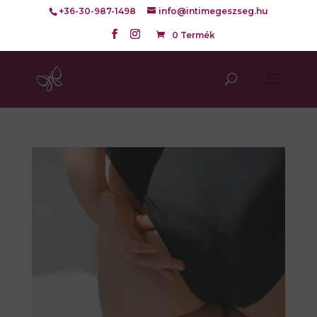
+36-30-987-1498
info@intimegeszseg.hu
0 Termék