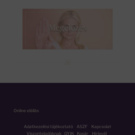
Online elállás
Adatkezelési tájékoztató
ASZF
Kapcsolat
Viszonteladóknak
GYIK
Kosár
Hírlevél