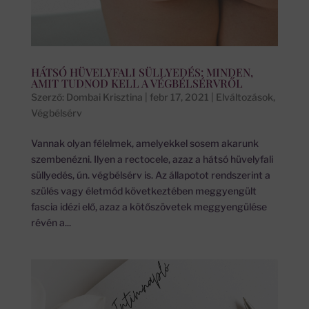
HÁTSÓ HÜVELYFALI SÜLLYEDÉS: MINDEN,
AMIT TUDNOD KELL A VÉGBÉLSÉRVRŐL
Szerző:
Dombai Krisztina
|
febr 17, 2021
|
Elváltozások
,
Végbélsérv
Vannak olyan félelmek, amelyekkel sosem akarunk
szembenézni. Ilyen a rectocele, azaz a hátsó hüvelyfali
süllyedés, ún. végbélsérv is. Az állapotot rendszerint a
szülés vagy életmód következtében meggyengült
fascia idézi elő, azaz a kötőszövetek meggyengülése
révén a...