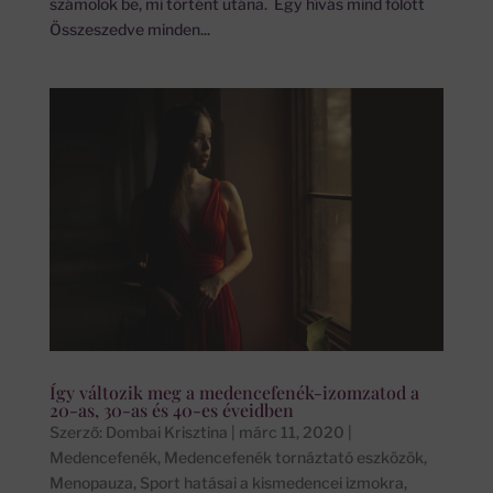
számolok be, mi történt utána. Egy hívás mind fölött
Összeszedve minden...
Így változik meg a medencefenék-izomzatod a
20-as, 30-as és 40-es éveidben
Szerző:
Dombai Krisztina
|
márc 11, 2020
|
Medencefenék
,
Medencefenék tornáztató eszközök
,
Menopauza
,
Sport hatásai a kismedencei izmokra
,