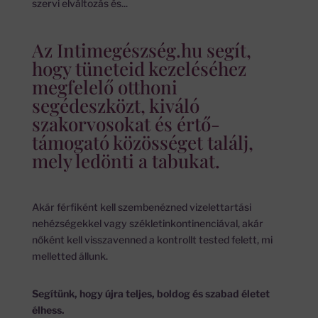
szervi elváltozás és...
Az Intimegészség.hu segít,
hogy tüneteid kezeléséhez
megfelelő otthoni
segédeszközt, kiváló
szakorvosokat és értő-
támogató közösséget találj,
mely ledönti a tabukat.
Akár férfiként kell szembenézned vizelettartási
nehézségekkel vagy székletinkontinenciával, akár
nőként kell visszavenned a kontrollt tested felett, mi
melletted állunk.
Segítünk, hogy újra teljes, boldog és szabad életet
élhess.