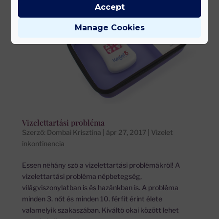
Accept
Manage Cookies
Vizelettartási probléma
Szerző:
Dombai Krisztina
|
ápr 27, 2017
|
Vizelet
inkontinencia
Essen néhány szó a vizelettartási problémákról! A
vizelettartási probléma népbetegség,
világviszonylatban is és hazánkban is. A probléma
minden 3. nőt és minden 10. férfit érint élete
valamelyik szakaszában. Kiváltó okai között lehet