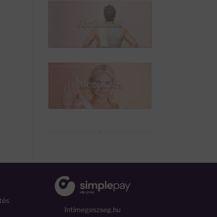
tés
Intimegeszseg.hu