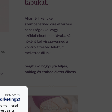
tabukat.
Akár férfiként kell
szembenézned vizelettartási
nehézségekkel vagy
székletinkontinenciával, akár
nőként kell visszavenned a
kontrollt tested felett, mi
lés
melletted állunk.
Segítünk, hogy újra teljes,
boldog és szabad életet élhess.
g a
s essential.
vertising