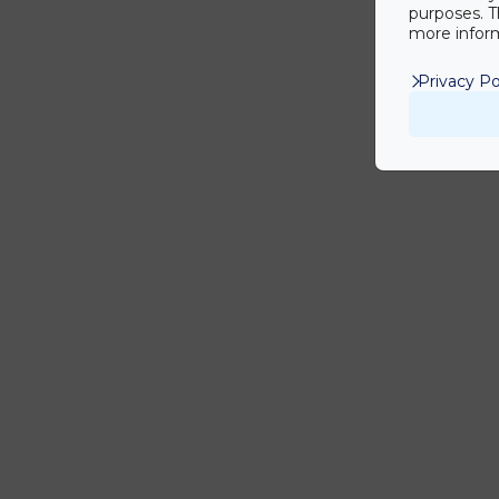
purposes. T
more inform
Privacy Po