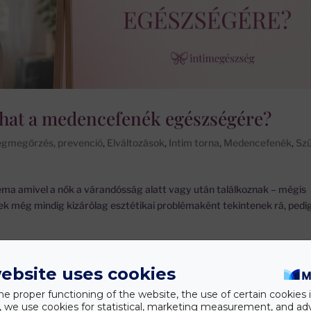
 hat a medencefenék egészségére?
gmegőrzés, prevenció
,
Elváltozások
,
Intim torna
,
Medencefenék
,
Szü
léma amivel a nők a várandósság alatt vagy után találkoznak – mégis
ek még mindig kizárólag esztétikai problémaként tekintenek rá, pedi
ebsite uses cookies
he proper functioning of the website, the use of certain cookies i
y, we use cookies for statistical, marketing measurement, and ad