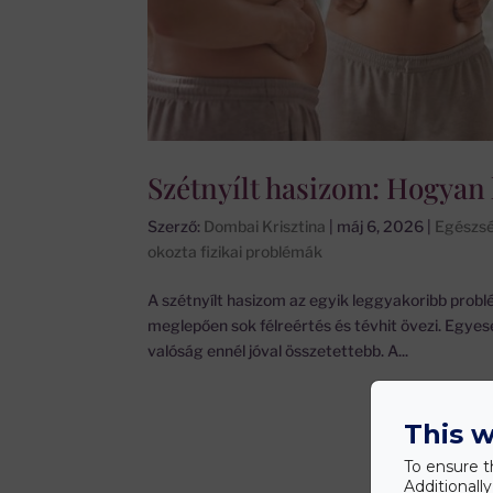
Szétnyílt hasizom: Hogyan
Szerző:
Dombai Krisztina
|
máj 6, 2026
|
Egészsé
okozta fizikai problémák
A szétnyílt hasizom az egyik leggyakoribb prob
meglepően sok félreértés és tévhit övezi. Egyes
valóság ennél jóval összetettebb. A...
This w
To ensure t
Additionall