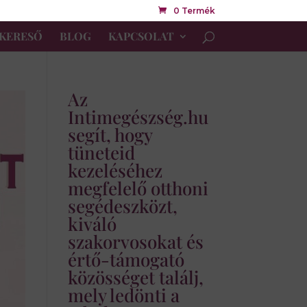
0 Termék
KERESŐ
BLOG
KAPCSOLAT
Az
Intimegészség.hu
segít, hogy
tüneteid
kezeléséhez
megfelelő otthoni
segédeszközt,
kiváló
szakorvosokat és
értő-támogató
közösséget találj,
mely ledönti a