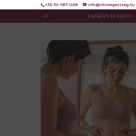
+36-30-987-1498
info@intimegeszseg.hu
ESZKÖZVÁLASZTÓ