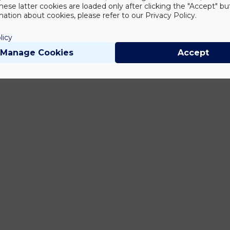
hese latter cookies are loaded only after clicking the "Accept" bu
ation about cookies, please refer to our Privacy Policy.
licy
Manage Cookies
Accept