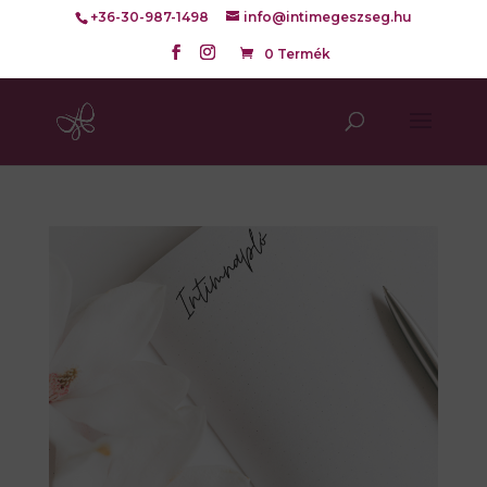
+36-30-987-1498
info@intimegeszseg.hu
0 Termék