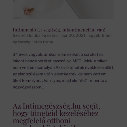
Intimnapló I. : segítség, inkontinenciám van!
Szerző:
Dombai Krisztina
|
ápr 20, 2021
|
Egyéb
,
Intim
egészség
,
Intim torna
34 éves vagyok, amikor írom ezeket a sorokat és
inkontinenciabetétet használok. MÉG. Jelek, amiket
nem vettem komolyan Az első tünetek évekkel ezelőtt,
az első szülésem után jelentkeztek, de nem vettem
őket komolyan. „Van ilyen, majd elmúlik!”- mondta a
nőgyógyászom...
Az Intimegészség.hu segít,
hogy tüneteid kezeléséhez
megfelelő otthoni