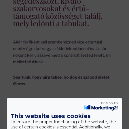
segédeszközt, kiváló
szakorvosokat és értő-
támogató közösséget találj,
mely ledönti a tabukat.
Akár férfiként kell szembenézned vizelettartási
nehézségekkel vagy székletinkontinenciával, akár
nőként kell visszavenned a kontrollt tested felett, mi
melletted állunk.
Segítünk, hogy újra teljes, boldog és szabad életet
élhess.
This website uses cookies
To ensure the proper functioning of the website, the
use of certain cookies is essential. Additionally, we