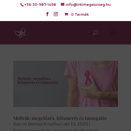
+36-30-987-1498
info@intimegeszseg.hu
0 Termék
Mellrák: megelőzés, felismerés és támogatás
Szerző:
Dombai Krisztina
|
okt 13, 2025
|
Egészségmegőrzés, prevenció
,
Elváltozások
,