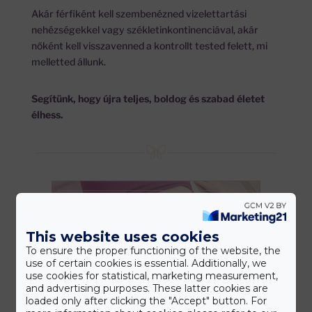
Akár férfiként kell szembenézned vizelettartási
nehézségekkel vagy székletinkontinenciával, akár
nőként kell visszavenned a kontrollt tested felett, mi
melletted állunk.
Segítünk, hogy újra teljes, boldog és szabad életet
élhess.
This website uses cookies
To ensure the proper functioning of the website, the
use of certain cookies is essential. Additionally, we
use cookies for statistical, marketing measurement,
and advertising purposes. These latter cookies are
loaded only after clicking the "Accept" button. For