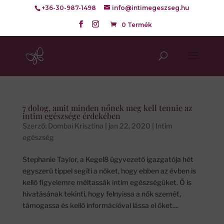
+36-30-987-1498
info@intimegeszseg.hu
0 Termék
7 dolog, amit minden nőnek meg kell tennie az
intim egészsége érdekében
Szerző:
Dombai Krisztina
|
jan 22, 2020
|
Intim
egészség
Stephanie Taylor, a Kegel8 ügyvezető igazgatója hét
egyszerű tippel segíti a nőket, hogy ebben az évben is
kellő figyelemre méltassák intim egészségüket. Ő is
hivatásának tekinti, hogy felnyissa a nők szemét,
támogassa és kellő információval lássa el őket....