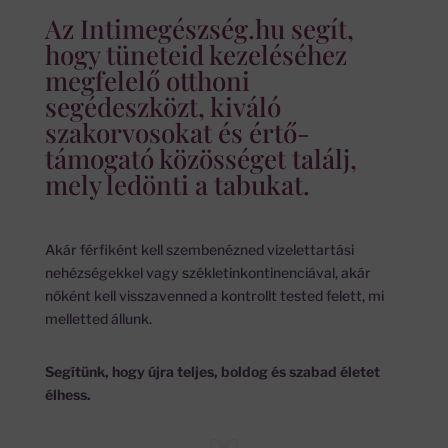
Az Intimegészség.hu segít,
hogy tüneteid kezeléséhez
megfelelő otthoni
segédeszközt, kiváló
szakorvosokat és értő-
támogató közösséget találj,
mely ledönti a tabukat.
Akár férfiként kell szembenézned vizelettartási
nehézségekkel vagy székletinkontinenciával, akár
nőként kell visszavenned a kontrollt tested felett, mi
melletted állunk.
Segítünk, hogy újra teljes, boldog és szabad életet
élhess.