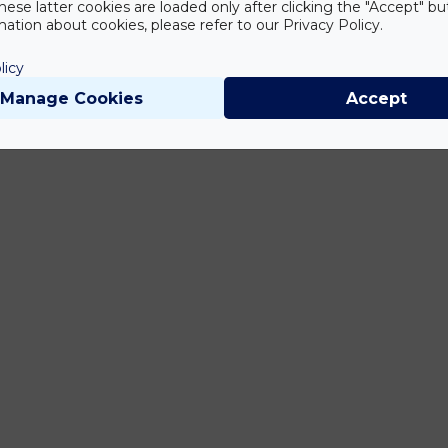
hese latter cookies are loaded only after clicking the "Accept" bu
ation about cookies, please refer to our Privacy Policy.
iztosan nem készülsz fel? Az, hogy a baba születése hiába a Nagy
dődik. A gyermekágyi vérzés, a szoptatás és a többi finom “csemege”
licy
Manage Cookies
Accept