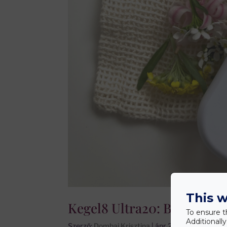
This w
Kegel8 Ultra20: Barát vagy
To ensure t
Additionall
Szerző:
Dombai Krisztina
|
ápr 20, 2021
|
Elvált