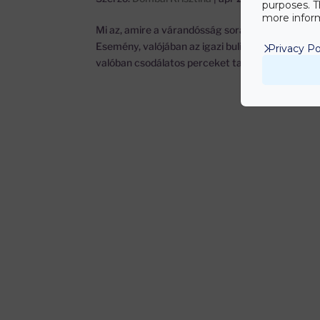
purposes. T
more inform
Mi az, amire a várandósság során egészen nem b
Esemény, valójában az igazi buli csak utána kez
Privacy Po
valóban csodálatos perceket tartogat,...