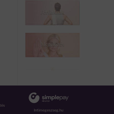
tés
Intimegeszseg.hu