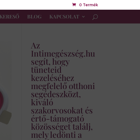
0 Termék
KERESŐ
BLOG
KAPCSOLAT
Az
Intimegészség.hu
segít, hogy
tüneteid
kezeléséhez
megfelelő otthoni
segédeszközt,
kiváló
szakorvosokat és
értő-támogató
közösséget találj,
mely ledönti a