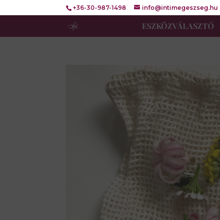
+36-30-987-1498
info@intimegeszseg.hu
ESZKÖZVÁLASZTÓ