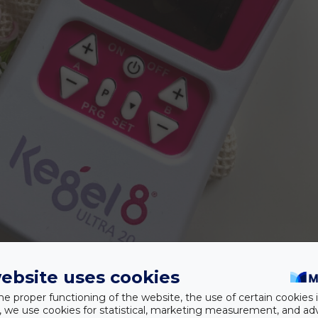
ebsite uses cookies
 ellenség?
he proper functioning of the website, the use of certain cookies i
y, we use cookies for statistical, marketing measurement, and ad
ozások