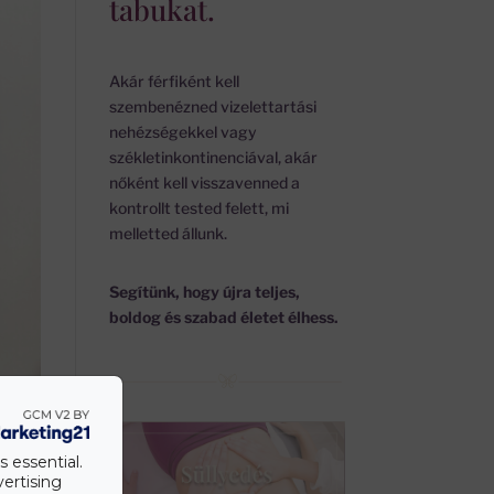
tabukat.
Akár férfiként kell
szembenézned vizelettartási
nehézségekkel vagy
székletinkontinenciával, akár
nőként kell visszavenned a
kontrollt tested felett, mi
melletted állunk.
Segítünk, hogy újra teljes,
boldog és szabad életet élhess.
s essential.
vertising