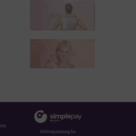
tés
Intimegeszseg.hu