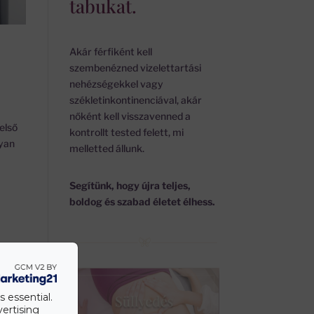
tabukat.
Akár férfiként kell
szembenézned vizelettartási
nehézségekkel vagy
székletinkontinenciával, akár
nőként kell visszavenned a
első
kontrollt tested felett, mi
gyan
melletted állunk.
Segítünk, hogy újra teljes,
boldog és szabad életet élhess.
s essential.
vertising