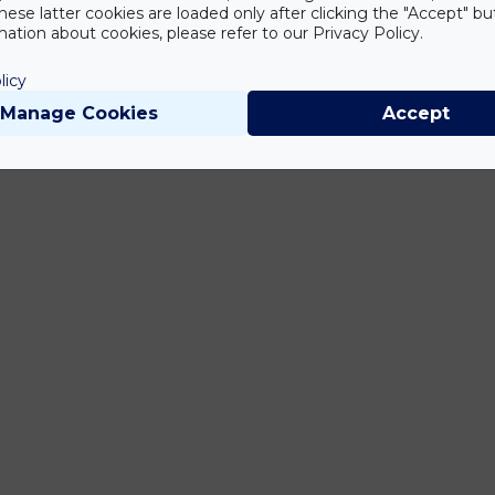
hese latter cookies are loaded only after clicking the "Accept" bu
ation about cookies, please refer to our Privacy Policy.
licy
Manage Cookies
Accept