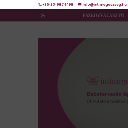
+36-30-987-1498
info@intimegeszseg.hu
ESZKÖZVÁLASZTÓ