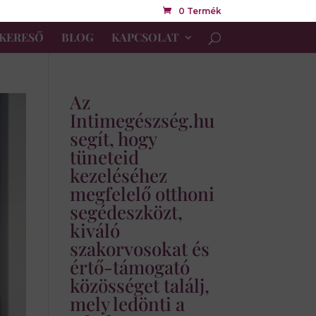
0 Termék
KERESŐ
BLOG
KAPCSOLAT
Az
Intimegészség.hu
segít, hogy
tüneteid
kezeléséhez
megfelelő otthoni
segédeszközt,
kiváló
szakorvosokat és
értő-támogató
közösséget találj,
mely ledönti a