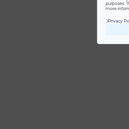
purposes. T
more inform
Privacy Po