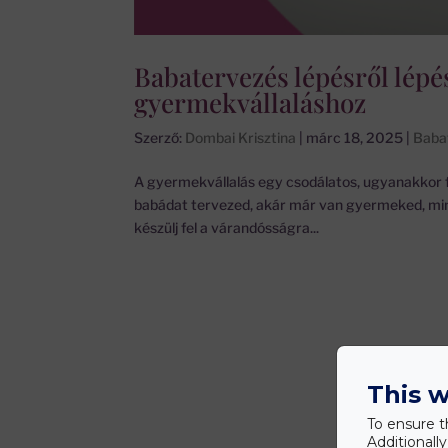
Babatervezés lépésről lépé
gyermekvállaláshoz
Szerző:
Dombai Krisztina
|
márc 18, 2025
|
Baba
A gyermekvállalás egy csodálatos, ugyanakkor f
babádat tervezed, akár már van gyermeked, min
készülj fel a várandósságra...
This w
To ensure t
Additionall