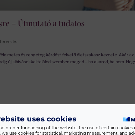
sre – Útmutató a tudatos
tervezés
élelmetes és rengeteg kérdést felvető életszakasz kezdete. Akár az 
dig új kihívásokkal találod szemben magad – ha akarod, ha nem. Ho
ebsite uses cookies
he proper functioning of the website, the use of certain cookies i
y, we use cookies for statistical, marketing measurement, and ad