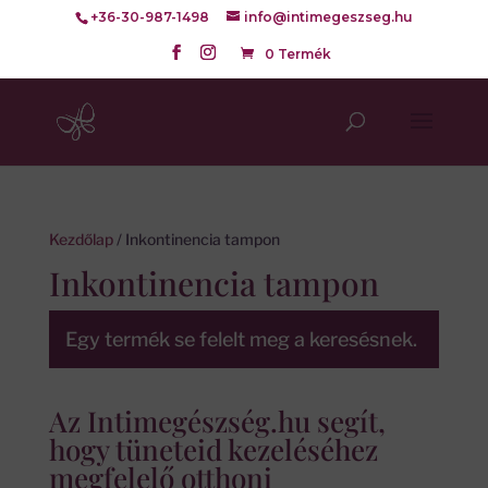
+36-30-987-1498
info@intimegeszseg.hu
0 Termék
Kezdőlap
/ Inkontinencia tampon
Inkontinencia tampon
Egy termék se felelt meg a keresésnek.
Az Intimegészség.hu segít,
hogy tüneteid kezeléséhez
megfelelő otthoni