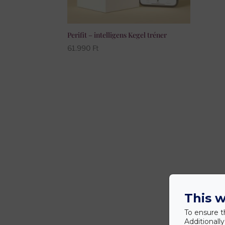
Perifit – intelligens Kegel tréner
61.990
Ft
This w
To ensure t
Additionall