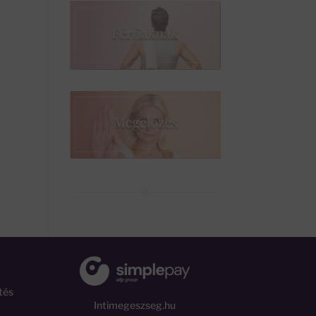
tés
Intimegeszseg.hu