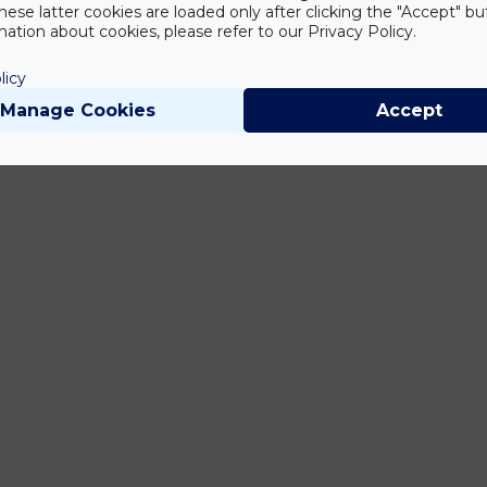
hese latter cookies are loaded only after clicking the "Accept" bu
ation about cookies, please refer to our Privacy Policy.
licy
Manage Cookies
Accept