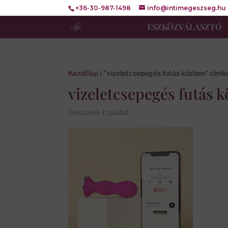
+36-30-987-1498
info@intimegeszseg.hu
ESZKÖZVÁLASZTÓ
Kezdőlap
/ “vizeletcsepegés futás közben” cím
vizeletcsepegés futás 
Összesen 1 találat