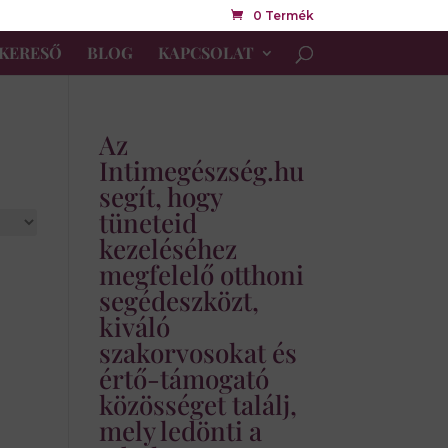
0 Termék
KERESŐ
BLOG
KAPCSOLAT
Az
Intimegészség.hu
segít, hogy
tüneteid
kezeléséhez
megfelelő otthoni
segédeszközt,
kiváló
szakorvosokat és
értő-támogató
közösséget találj,
mely ledönti a