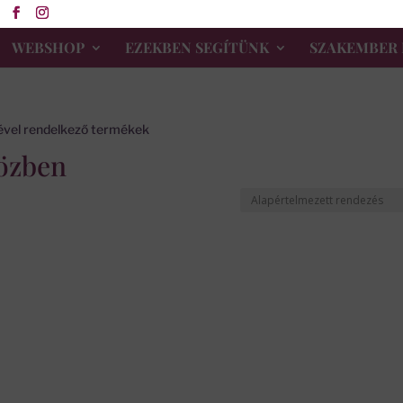
WEBSHOP
EZEKBEN SEGÍTÜNK
SZAKEMBER 
kével rendelkező termékek
közben