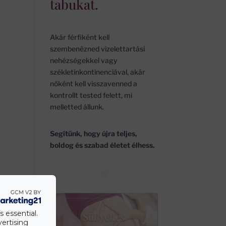
tabukat.
Akár férfiként kell
szembenézned vizelettartási
nehézségekkel vagy
székletinkontinenciával, akár
nőként kell visszavenned a
kontrollt tested felett, mi
melletted állunk.
Segítünk, hogy újra teljes,
boldog és szabad életet élhess.
s essential.
vertising