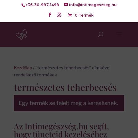
+36-30-987-1498
info@intimegeszseg.hu
0 Termék
Kezdőlap
/ “természetes teherbeesés” címkével
rendelkező termékek
természetes teherbeesés
Egy termék se felelt meg a keresésnek.
Az Intimegészség.hu segít,
hogy tüneteid kezeléséhez