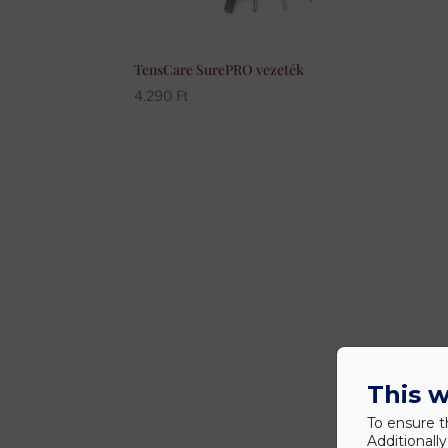
TensCare SurePRO vezeték
4.290
Ft
This w
To ensure t
Additionall