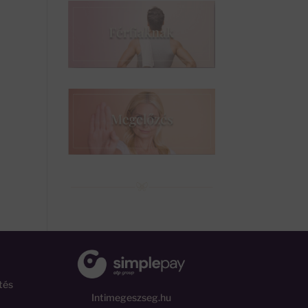
tés
Intimegeszseg.hu