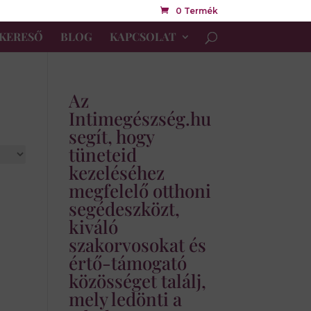
0 Termék
KERESŐ
BLOG
KAPCSOLAT
Az
Intimegészség.hu
segít, hogy
tüneteid
kezeléséhez
megfelelő otthoni
segédeszközt,
kiváló
szakorvosokat és
értő-támogató
közösséget találj,
mely ledönti a