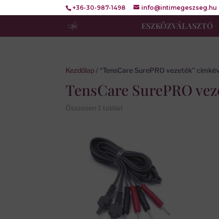
+36-30-987-1498
info@intimegeszseg.hu
ESZKÖZVÁLASZTÓ
Kezdőlap
/ “TensCare SurePRO vezeték” címkév
TensCare SurePRO vez
Összesen 1 találat