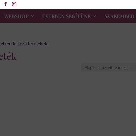
WEBSHOP
EZEKBEN SEGÍTÜNK
SZAKEMBER 
el rendelkező termékek
eték