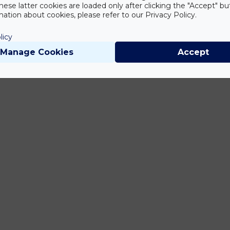
hese latter cookies are loaded only after clicking the "Accept" bu
ation about cookies, please refer to our Privacy Policy.
licy
Manage Cookies
Accept