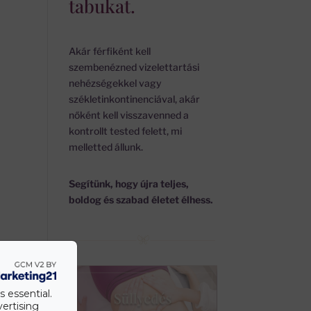
tabukat.
Akár férfiként kell
szembenézned vizelettartási
nehézségekkel vagy
székletinkontinenciával, akár
nőként kell visszavenned a
kontrollt tested felett, mi
melletted állunk.
Segítünk, hogy újra teljes,
boldog és szabad életet élhess.
s essential.
vertising