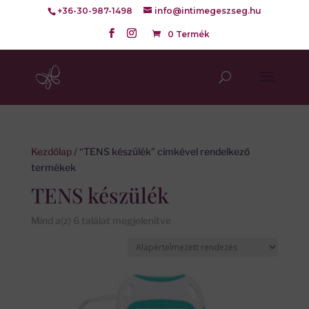
+36-30-987-1498
info@intimegeszseg.hu
0 Termék
Kezdőlap
/ “TENS készülék” címkével rendelkező
termékek
TENS készülék
Mind a(z) 6 találat megjelenítve