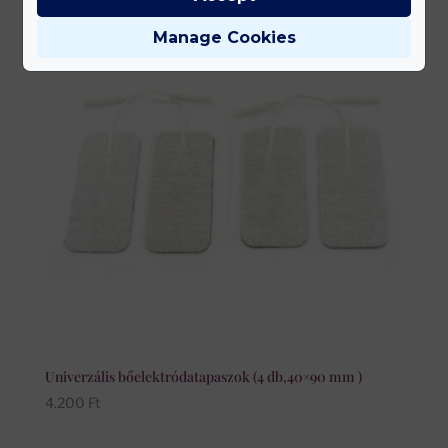
Manage Cookies
Univerzális bőelektródatapaszok (4 db,40×90 mm )
4.200
Ft