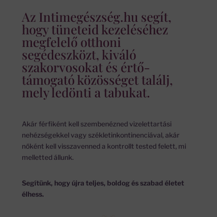
Az Intimegészség.hu segít,
hogy tüneteid kezeléséhez
megfelelő otthoni
segédeszközt, kiváló
szakorvosokat és értő-
támogató közösséget találj,
mely ledönti a tabukat.
Akár férfiként kell szembenézned vizelettartási
nehézségekkel vagy székletinkontinenciával, akár
nőként kell visszavenned a kontrollt tested felett, mi
melletted állunk.
Segítünk, hogy újra teljes, boldog és szabad életet
élhess.