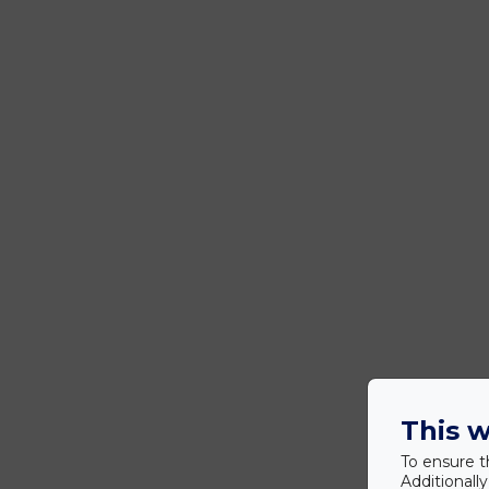
This w
To ensure t
Additionall