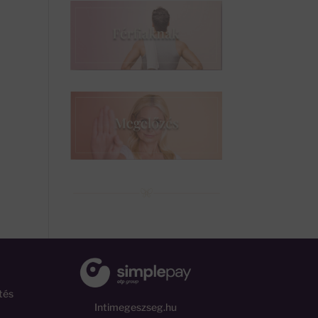
tés
Intimegeszseg.hu