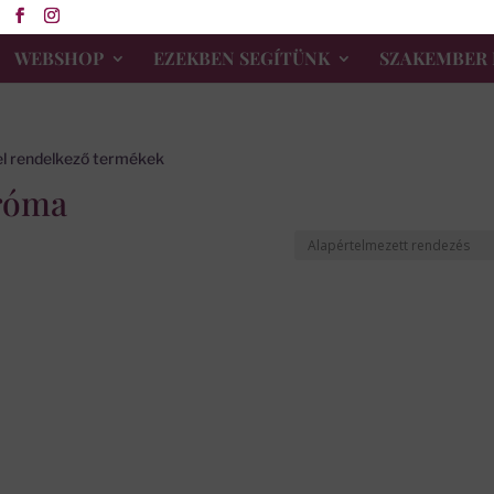
WEBSHOP
EZEKBEN SEGÍTÜNK
SZAKEMBER 
el rendelkező termékek
dróma