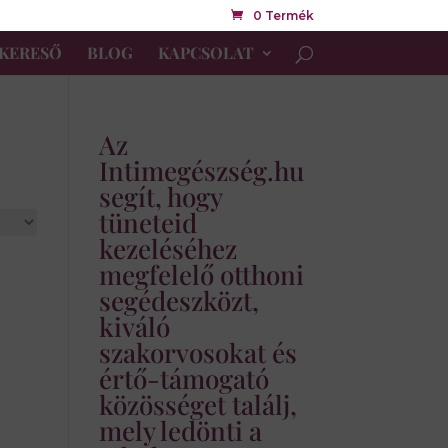
0 Termék
KERESŐ
BLOG
KAPCSOLAT
Az
Intimegészség.hu
segít, hogy
tüneteid
kezeléséhez
megfelelő otthoni
segédeszközt,
kiváló
szakorvosokat és
értő-támogató
közösséget találj,
mely ledönti a