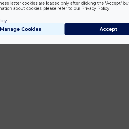
hese latter cookies are loaded only after clicking the "Accept" bu
ation about cookies, please refer to our Privacy Policy.
licy
Manage Cookies
Accept