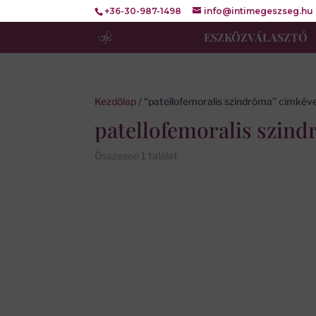
+36-30-987-1498
info@intimegeszseg.hu
ESZKÖZVÁLASZTÓ
Kezdőlap
/ “patellofemoralis szindróma” címkév
patellofemoralis szin
Összesen 1 találat