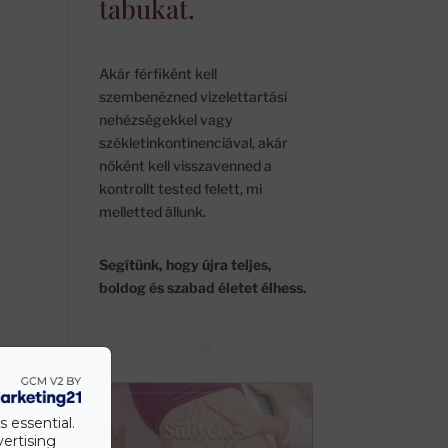
tabukat.
Akár férfiként kell
szembenézned vizelettartási
nehézségekkel vagy
székletinkontinenciával, akár
nőként kell visszavenned a
kontrollt tested felett, mi
melletted állunk.
Segítünk, hogy újra teljes,
boldog és szabad életet élhess.
s essential.
vertising