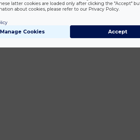
hese latter cookies are loaded only after clicking the "Accept" bu
ation about cookies, please refer to our Privacy Policy.
licy
Manage Cookies
Accept