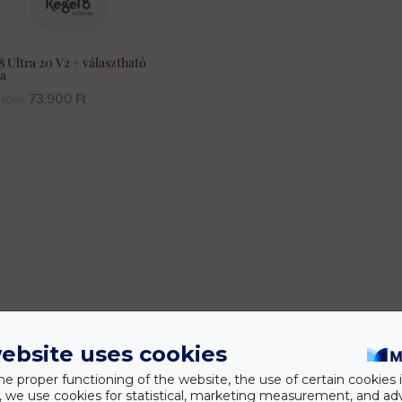
8 Ultra 20 V2 + választható
a
73.900
Ft
CSÓBB:
ebsite uses cookies
he proper functioning of the website, the use of certain cookies i
y, we use cookies for statistical, marketing measurement, and ad