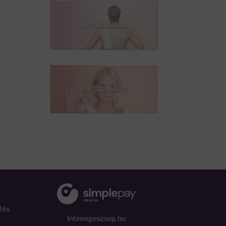
tés
Intimegeszseg.hu