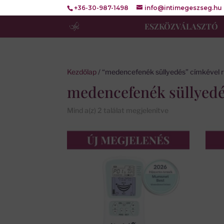
+36-30-987-1498
info@intimegeszseg.hu
ESZKÖZVÁLASZTÓ
Kezdőlap
/ “medencefenék süllyedés” címkével
medencefenék süllyed
Mind a(z) 2 találat megjelenítve