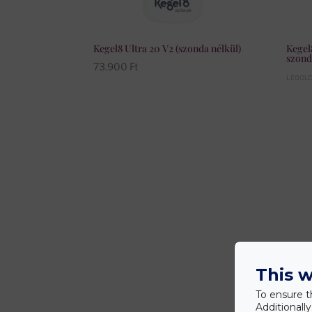
Kegel8 Ultra 20 V2 (szonda nélkül)
Kegel
szond
73.900
Ft
LEGOL
This w
To ensure t
Additionall