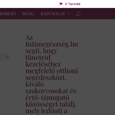
0 Termék
KERESŐ
BLOG
KAPCSOLAT
Az
Intimegészség.hu
segít, hogy
tüneteid
kezeléséhez
megfelelő otthoni
segédeszközt,
kiváló
szakorvosokat és
értő-támogató
közösséget találj,
mely ledönti a