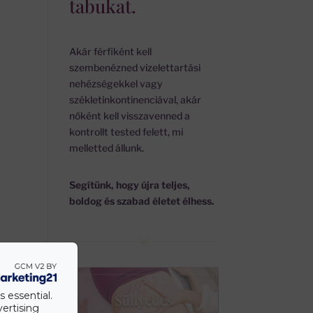
tabukat.
Akár férfiként kell
szembenézned vizelettartási
nehézségekkel vagy
székletinkontinenciával, akár
nőként kell visszavenned a
kontrollt tested felett, mi
melletted állunk.
Segítünk, hogy újra teljes,
boldog és szabad életet élhess.
s essential.
vertising