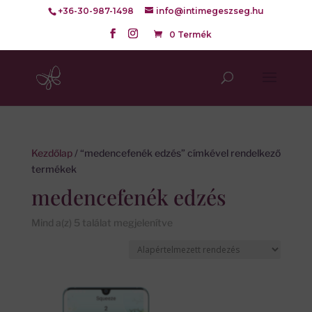
+36-30-987-1498
info@intimegeszseg.hu
0 Termék
Kezdőlap
/ “medencefenék edzés” címkével rendelkező
termékek
medencefenék edzés
Mind a(z) 5 találat megjelenítve