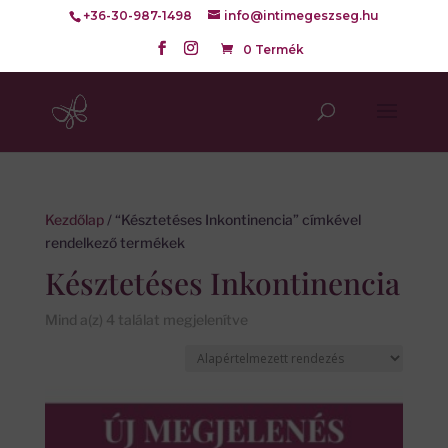
+36-30-987-1498
info@intimegeszseg.hu
0 Termék
Kezdőlap
/ “Késztetéses Inkontinencia” címkével
rendelkező termékek
Késztetéses Inkontinencia
Mind a(z) 4 találat megjelenítve