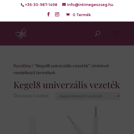
+36-30-987-1498
info@intimegeszseg.hu
0 Termék
Kezdőlap
/ “Kegel8 univerzális vezeték” címkével
rendelkező termékek
Kegel8 univerzális vezeték
Összesen 1 találat