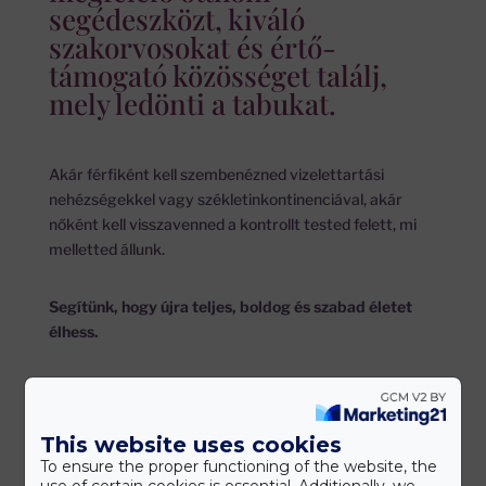
segédeszközt, kiváló
szakorvosokat és értő-
támogató közösséget találj,
mely ledönti a tabukat.
Akár férfiként kell szembenézned vizelettartási
nehézségekkel vagy székletinkontinenciával, akár
nőként kell visszavenned a kontrollt tested felett, mi
melletted állunk.
Segítünk, hogy újra teljes, boldog és szabad életet
élhess.
This website uses cookies
To ensure the proper functioning of the website, the
use of certain cookies is essential. Additionally, we