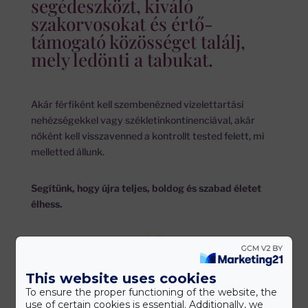
segédeszközt, kiváló
szakorvosokat és értő-
támogató közösséget találj,
mely ledönti a tabukat.
Akár férfiként kell szembenézned vizelettartási
nehézségekkel vagy székletinkontinenciával, akár
nőként kell visszavenned a kontrollt tested felett, mi
melletted állunk.
Segítünk, hogy újra teljes, boldog és szabad életet
élhess.
This website uses cookies
To ensure the proper functioning of the website, the
use of certain cookies is essential. Additionally, we