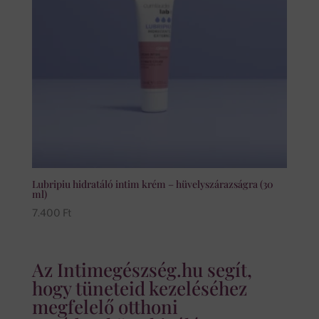
Lubripiu hidratáló intim krém – hüvelyszárazságra (30
ml)
7.400
Ft
Az Intimegészség.hu segít,
hogy tüneteid kezeléséhez
megfelelő otthoni