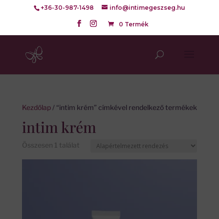
+36-30-987-1498
info@intimegeszseg.hu
0 Termék
Kezdőlap
/ “intim krém” címkével rendelkező termékek
intim krém
Összesen 1 találat