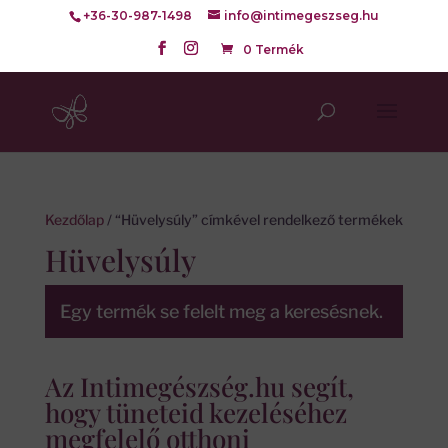
+36-30-987-1498
info@intimegeszseg.hu
0 Termék
Kezdőlap
/ “Hüvelysúly” címkével rendelkező termékek
Hüvelysúly
Egy termék se felelt meg a keresésnek.
Az Intimegészség.hu segít,
hogy tüneteid kezeléséhez
megfelelő otthoni