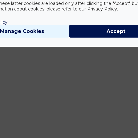
hese latter cookies are loaded only after clicking the "Accept" bu
ation about cookies, please refer to our Privacy Policy.
licy
Manage Cookies
Accept