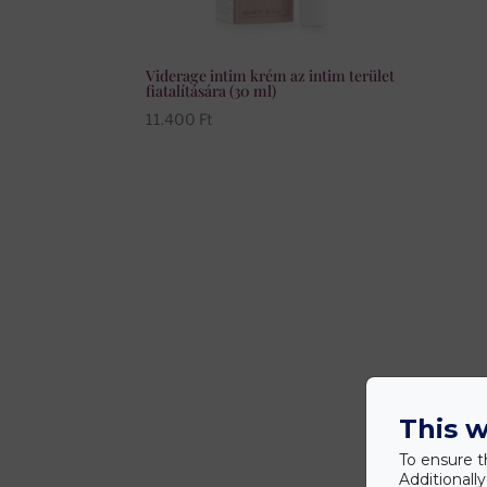
Viderage intim krém az intim terület
fiatalítására (30 ml)
11.400
Ft
This w
To ensure t
Additionall