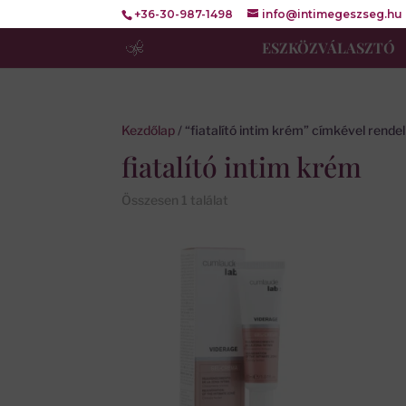
+36-30-987-1498
info@intimegeszseg.hu
ESZKÖZVÁLASZTÓ
Kezdőlap
/ “fiatalító intim krém” címkével rend
fiatalító intim krém
Összesen 1 találat