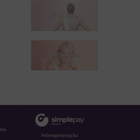
tés
Intimegeszseg.hu