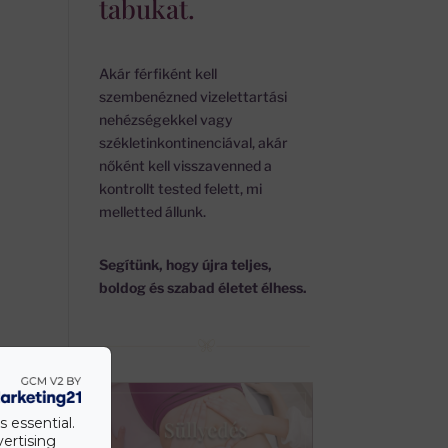
tabukat.
Akár férfiként kell
szembenézned vizelettartási
nehézségekkel vagy
székletinkontinenciával, akár
nőként kell visszavenned a
kontrollt tested felett, mi
melletted állunk.
Segítünk, hogy újra teljes,
boldog és szabad életet élhess.
s essential.
vertising