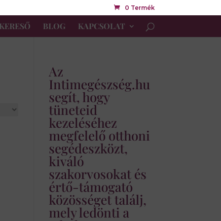
0 Termék
KERESŐ
BLOG
KAPCSOLAT
Az
Intimegészség.hu
segít, hogy
tüneteid
kezeléséhez
megfelelő otthoni
segédeszközt,
kiváló
szakorvosokat és
értő-támogató
közösséget találj,
mely ledönti a