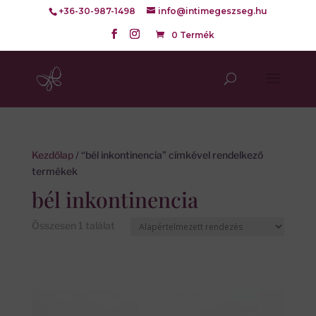
+36-30-987-1498
info@intimegeszseg.hu
0 Termék
Kezdőlap
/ “bél inkontinencia” címkével rendelkező
termékek
bél inkontinencia
Összesen 1 találat