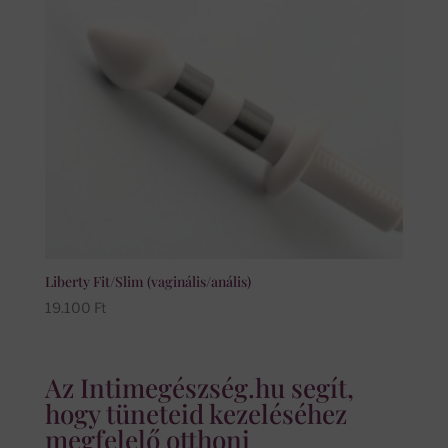
Liberty Fit/Slim (vaginális/anális)
19.100
Ft
Az Intimegészség.hu segít,
hogy tüneteid kezeléséhez
megfelelő otthoni