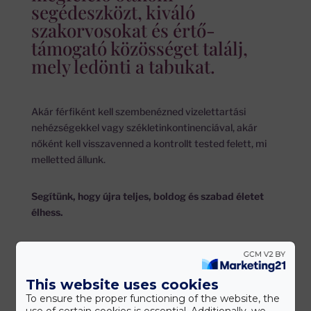
segédeszközt, kiváló
szakorvosokat és értő-
támogató közösséget találj,
mely ledönti a tabukat.
Akár férfiként kell szembenézned vizelettartási
nehézségekkel vagy székletinkontinenciával, akár
nőként kell visszavenned a kontrollt tested felett, mi
melletted állunk.
Segítünk, hogy újra teljes, boldog és szabad életet
élhess.
This website uses cookies
To ensure the proper functioning of the website, the
use of certain cookies is essential. Additionally, we