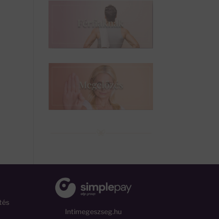
tés
Intimegeszseg.hu