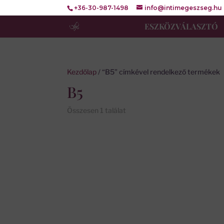
+36-30-987-1498
info@intimegeszseg.hu
ESZKÖZVÁLASZTÓ
Kezdőlap
/ “B5” címkével rendelkező termékek
B5
Összesen 1 találat