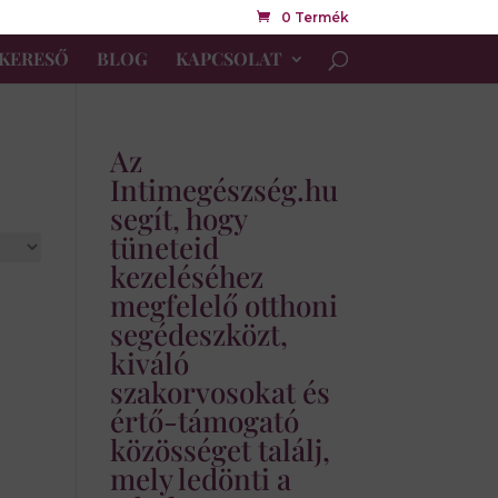
0 Termék
KERESŐ
BLOG
KAPCSOLAT
Az
Intimegészség.hu
segít, hogy
tüneteid
kezeléséhez
megfelelő otthoni
segédeszközt,
kiváló
szakorvosokat és
értő-támogató
közösséget találj,
mely ledönti a