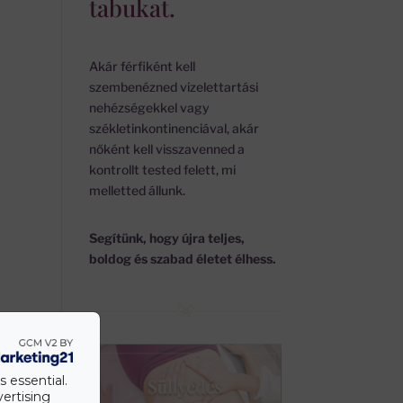
tabukat.
Akár férfiként kell
szembenézned vizelettartási
nehézségekkel vagy
székletinkontinenciával, akár
nőként kell visszavenned a
kontrollt tested felett, mi
melletted állunk.
Segítünk, hogy újra teljes,
boldog és szabad életet élhess.
s essential.
vertising