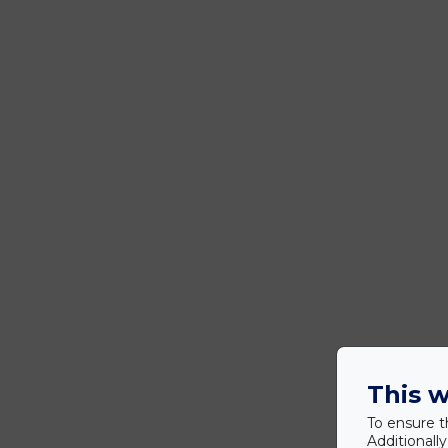
This w
To ensure t
Additionall