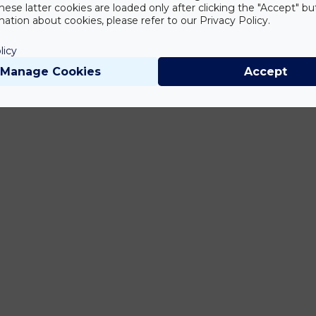
hese latter cookies are loaded only after clicking the "Accept" bu
ation about cookies, please refer to our Privacy Policy.
licy
Manage Cookies
Accept