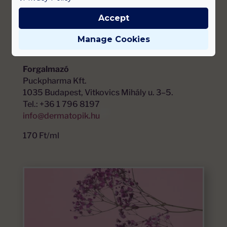
Sulfate; Lactic Acid; Sodium Hyaluronate;
Phenoxyethanol; Chlorphenesin; Potassium
Accept
Sorbate.
Manage Cookies
Gyártó:
Marca de Laboratorios Dermofarm
Forgalmazó
Puckpharma Kft.
1035 Budapest, Vitkovics Mihály u. 3–5.
Tel.: +36 1 796 8197
info@dermatopik.hu
170 Ft/ml