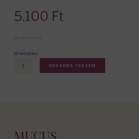
5.100
Ft
10 készleten
10 készleten
MUCUS
KOSÁRBA TESZEM
természetes
nedvességet
imitáló
intim
síkosító
gél
(30
ml)
mennyiség
MUCUS