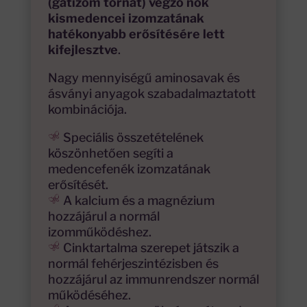
(gátizom tornát) végző nők
kismedencei izomzatának
hatékonyabb erősítésére lett
kifejlesztve
.
Nagy mennyiségű aminosavak és
ásványi anyagok szabadalmaztatott
kombinációja.
Speciális összetételének
köszönhetően segíti a
medencefenék izomzatának
erősítését.
A kalcium és a magnézium
hozzájárul a normál
izomműködéshez.
Cinktartalma szerepet játszik a
normál fehérjeszintézisben és
hozzájárul az immunrendszer normál
működéséhez.