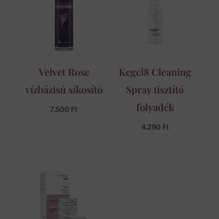
Velvet Rose
Kegel8 Cleaning
vízbázisú síkosító
Spray tisztító
folyadék
7.500
Ft
4.290
Ft