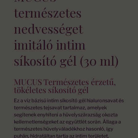
természetes
nedvességet
imitáló intim
síkosító gél (30 ml)
MUCUS Természetes érzetű,
tökéletes síkosító gél
Ez a víz bázisú intim síkosító gél hialuronsavat és
természetes tejsavat tartalmaz, amelyek
segítenek enyhíteni a hüvelyszárazság okozta
kellemetlenségeket az együttlét során. Állaga a
természetes hüvelyváladékhoz hasonló, így
puhán, hidratáltan tartja az intim területet,