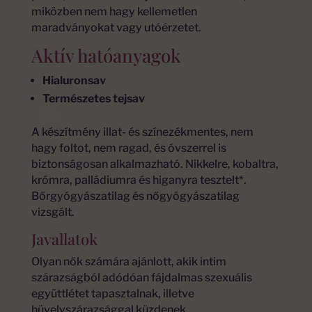
miközben nem hagy kellemetlen
maradványokat vagy utóérzetet.
Aktív hatóanyagok
Hialuronsav
Természetes tejsav
A készítmény illat- és színezékmentes, nem
hagy foltot, nem ragad, és óvszerrel is
biztonságosan alkalmazható. Nikkelre, kobaltra,
krómra, palládiumra és higanyra tesztelt*.
Bőrgyógyászatilag és nőgyógyászatilag
vizsgált.
Javallatok
Olyan nők számára ajánlott, akik intim
szárazságból adódóan fájdalmas szexuális
együttlétet tapasztalnak, illetve
hüvelyszárazsággal küzdenek.