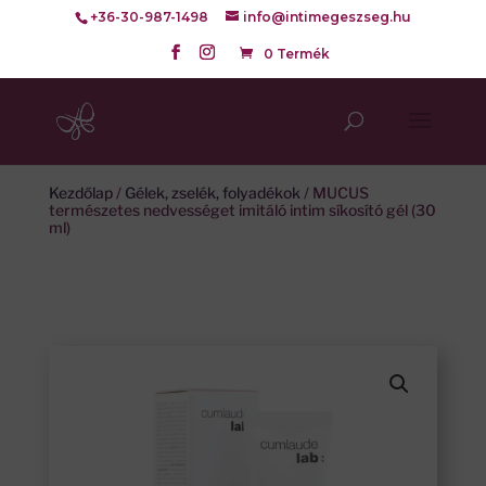
+36-30-987-1498
info@intimegeszseg.hu
0 Termék
Kezdőlap
/
Gélek, zselék, folyadékok
/ MUCUS
természetes nedvességet imitáló intim síkosító gél (30
ml)