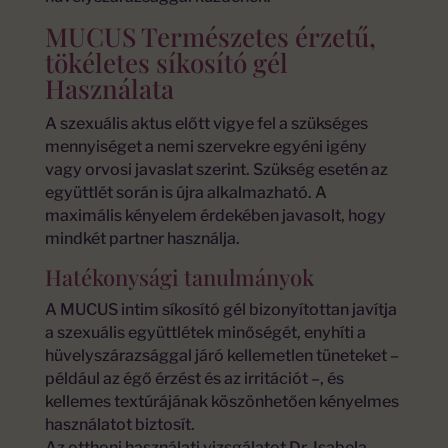
MUCUS Természetes érzetű,
tökéletes síkosító gél
Használata
A szexuális aktus előtt vigye fel a szükséges
mennyiséget a nemi szervekre egyéni igény
vagy orvosi javaslat szerint. Szükség esetén az
együttlét során is újra alkalmazható. A
maximális kényelem érdekében javasolt, hogy
mindkét partner használja.
Hatékonysági tanulmányok
A MUCUS intim síkosító gél bizonyítottan javítja
a szexuális együttlétek minőségét, enyhíti a
hüvelyszárazsággal járó kellemetlen tüneteket –
például az égő érzést és az irritációt –, és
kellemes textúrájának köszönhetően kényelmes
használatot biztosít.
Az otthoni használati vizsgálatot Dr. Isabela