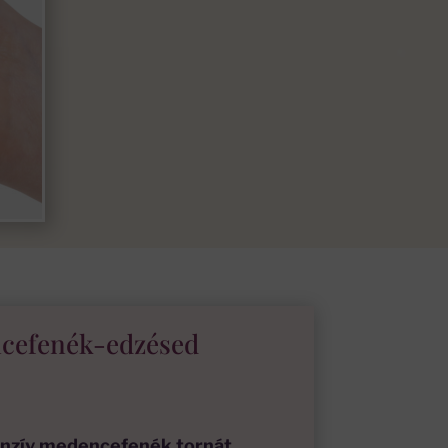
ncefenék-edzésed
enzív medencefenék tornát