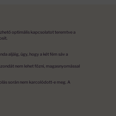
zhető optimális kapcsolatot teremtve a
sít.
nda aljáig, úgy, hogy a két fém sáv a
lyszondát nem lehet főzni, magasnyomással
árolás során nem karcolódott-e meg. A