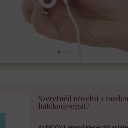
Szeretnéd növelni a mede
hatékonyságát?
Az INCOXIL étrend-kiegészítő
az int