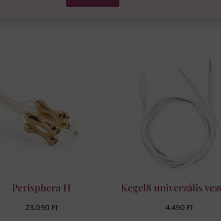
Perisphera H
Kegel8 univerzális vez
23.090
Ft
4.490
Ft