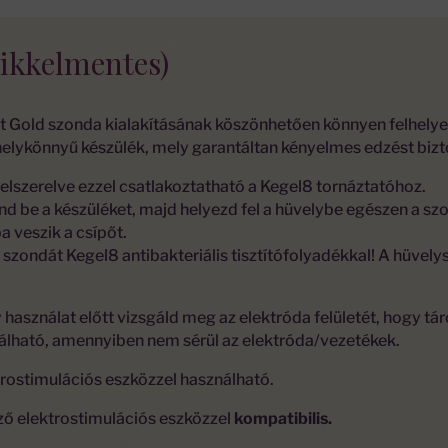
ikkelmentes)
t Gold szonda kialakításának köszönhetően könnyen felhelye
elykönnyű készülék, mely garantáltan kényelmes edzést bizto
lszerelve ezzel csatlakoztatható a Kegel8 tornáztatóhoz.
nd be a készüléket, majd helyezd fel a hüvelybe egészen a szo
 veszik a csípőt.
 szondát Kegel8 antibakteriális tisztítófolyadékkal! A hüve
 használat előtt vizsgáld meg az elektróda felületét, hogy t
nálható, amennyiben nem sérül az elektróda/vezetékek.
rostimulációs eszközzel használható.
ző elektrostimulációs eszközzel
kompatibilis.