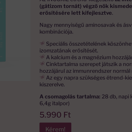
(gátizom tornát) végző nők kismed
erősítésére lett kifejlesztve
.
Nagy mennyiségű aminosavak és ásv
kombinációja.
Speciális összetételének köszönhe
izomzatának erősítését.
A kalcium és a magnézium hozzájá
Cinktartalma szerepet játszik a nor
hozzájárul az immunrendszer normál
Az egy napra szükséges étrend-kie
kiszerelve.
A csomagolás tartalma:
28 db, napi 
6,4g italpor)
5.990
Ft
Kérem!