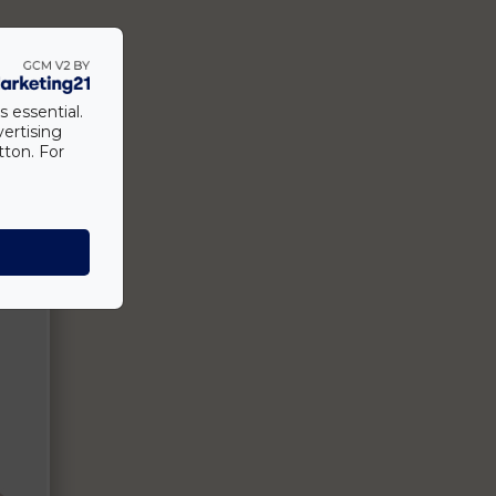
s essential.
vertising
tton. For