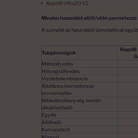
Kegel8 Ultra20 V2
Minden használat előtt/után permetezze
A szondát az használati útmutatóval együtt
Kegel8
Tulajdonságok
G
Méhsüllyedés
Hólyagsüllyedés
Vizeletinkontinencia
Általános kismedencei
izomerősítés
Nikkelérzékenység esetén
alkalmazható
Egyéb
Állítható
Karcsúsított
Könnyű