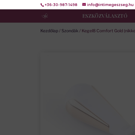
+36-30-987-1498
info@intimegeszseg.hu
ESZKÖZVÁLASZTÓ
Kezdőlap
/
Szondák
/ Kegel8 Comfort Gold (nikk