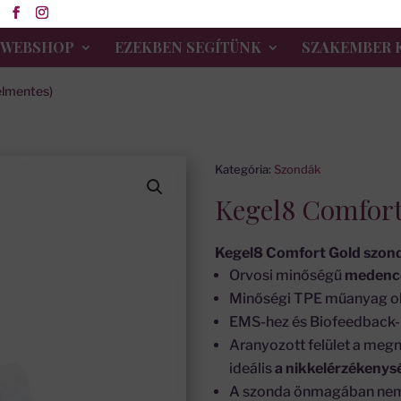
WEBSHOP
EZEKBEN SEGÍTÜNK
SZAKEMBER 
elmentes)
Kategória:
Szondák
Kegel8 Comfort
Kegel8 Comfort Gold szon
Orvosi minőségű
medence
Minőségi TPE műanyag old
EMS-hez és Biofeedback-
Aranyozott felület a me
ideális
a nikkelérzékeny
A szonda önmagában nem,