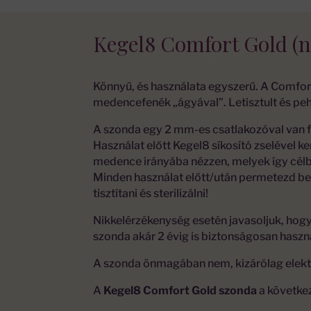
Kegel8 Comfort Gold (n
Könnyű, és használata egyszerű. A Comfor
medencefenék „ágyával”. Letisztult és peh
A szonda egy 2 mm-es csatlakozóval van fe
Használat előtt Kegel8 síkosító zselével ke
medence irányába nézzen, melyek így célba
Minden használat előtt/után permetezd be
tisztítani és sterilizálni!
Nikkelérzékenység esetén javasoljuk, hogy
szonda akár 2 évig is biztonságosan hasz
A szonda önmagában nem, kizárólag elekt
A
Kegel8 Comfort Gold szonda
a követke