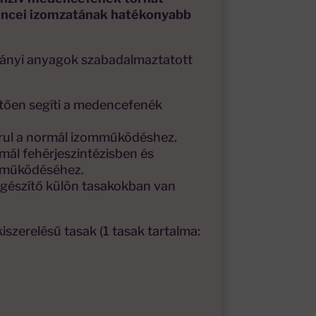
encei izomzatának hatékonyabb
ányi anyagok szabadalmaztatott
tően segíti a medencefenék
rul a normál izomműködéshez.
mál fehérjeszintézisben és
 működéséhez.
gészítő külön tasakokban van
kiszerelésű tasak (1 tasak tartalma: