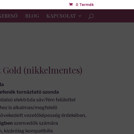
0 Termék
KERESŐ
BLOG
KAPCSOLAT
 Gold (nikkelmentes)
da
fenék tornáztató szonda
alsó elektróda sáv/fém felülettel
hez is alkalmas/megfelelő
gnövekedett vezetőképesség érdekében,
ségben
szenvedők számára
 kizárólag kompatibilis