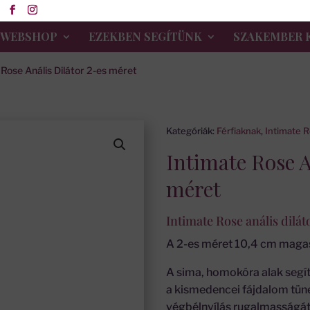
WEBSHOP
EZEKBEN SEGÍTÜNK
SZAKEMBER 
 Rose Anális Dilátor 2-es méret
Kategóriák:
Férfiaknak
,
Intimate 
Intimate Rose A
méret
Intimate Rose anális dilá
A 2-es méret 10,4 cm magas
A sima, homokóra alak segít
a kismedencei fájdalom tünete
végbélnyílás rugalmasságát 