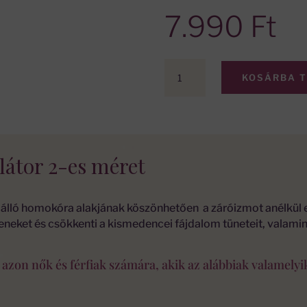
7.990
Ft
Intimate
KOSÁRBA 
Rose
Anális
Dilátor
2-
es
látor 2-es méret
méret
mennyiség
lló homokóra alakjának köszönhetően a záróizmot anélkül edz
neket és csökkenti a kismedencei fájdalom tüneteit, valamint 
s azon nők és férfiak számára, akik az alábbiak valamelyi