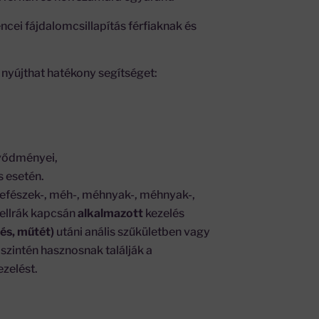
cei fájdalomcsillapítás férfiaknak és
nyújthat hatékony segítséget:
vődményei,
s esetén.
tefészek-, méh-, méhnyak-, méhnyak-,
ellrák kapcsán
alkalmazott
kezelés
és, műtét)
utáni anális szűkületben vagy
zintén hasznosnak találják a
ezelést.