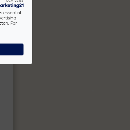
s essential.
vertising
tton. For