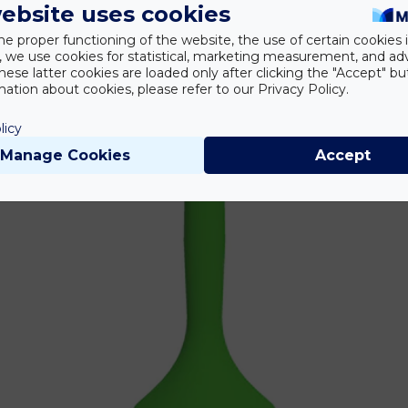
ebsite uses cookies
he proper functioning of the website, the use of certain cookies i
y, we use cookies for statistical, marketing measurement, and ad
hese latter cookies are loaded only after clicking the "Accept" bu
ation about cookies, please refer to our Privacy Policy.
licy
Manage Cookies
Accept