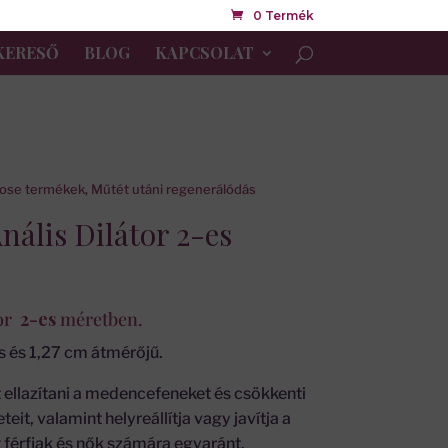
0 Termék
KERESŐ
BLOG
KAPCSOLAT
Rose termékek
,
Műtét utáni regenerálódás
nális Dilátor 2-es
tor
2-es
méretben.
 és 1,27 cm átmérőjű.
 ellazítani a medencefeneket és csökkenti
it, valamint helyreállítja vagy javítja a
férfiak és nők számára egyaránt.