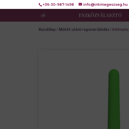
+36-30-987-1498
info@intimegeszseg.hu
ESZKÖZVÁLASZTÓ
Kezdőlap
/
Műtét utáni regenerálódás
/ Intimate