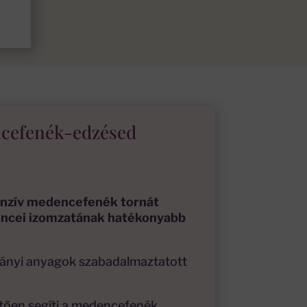
ncefenék-edzésed
enzív medencefenék tornát
encei izomzatának hatékonyabb
ányi anyagok szabadalmaztatott
tően segíti a medencefenék