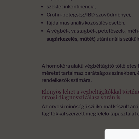
széklet inkontinencia,
Crohn-betegség/IBD szövődményei,
fájdalmas anális közösülés esetén.
A végbél-, vastagbél-, petefészek-, mé
sugárkezelés, műtét)
utáni anális szűkü
A homokóra alakú végbéltágító tökéletes f
méretet tartalmaz barátságos színekben, 
rendelkezők számára.
Előnyös lehet a végbéltágítókkal törté
orvosi diagnosztizálása során is.
Az orvosi minőségű szilikonnal készült anál
tágítókkal szerzett megfelelő tapasztalat 