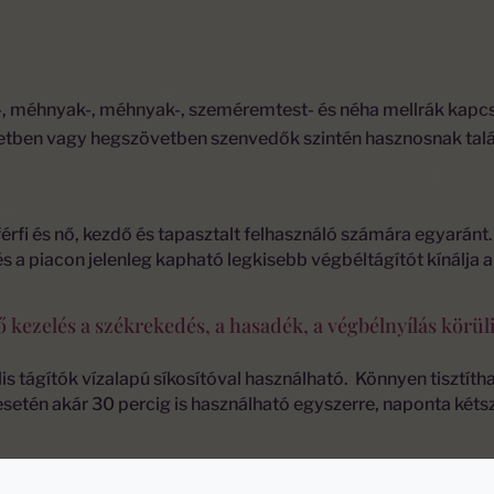
h-, méhnyak-, méhnyak-, szeméremtest- és néha mellrák kap
letben vagy hegszövetben szenvedők szintén hasznosnak talál
érfi és nő, kezdő és tapasztalt felhasználó számára egyaránt
és a piacon jelenleg kapható legkisebb végbéltágítót kínálj
nő kezelés a székrekedés, a hasadék, a végbélnyílás kör
is tágítók vízalapú síkosítóval használható. Könnyen tisztítha
esetén akár 30 percig is használható egyszerre, naponta kétsz