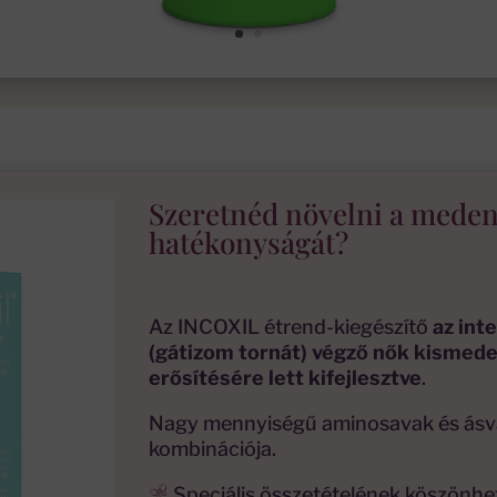
Szeretnéd növelni a mede
hatékonyságát?
Az INCOXIL étrend-kiegészítő
az int
(gátizom tornát) végző nők kismed
erősítésére lett kifejlesztve
.
Nagy mennyiségű aminosavak és ásv
kombinációja.
Speciális összetételének köszönhe