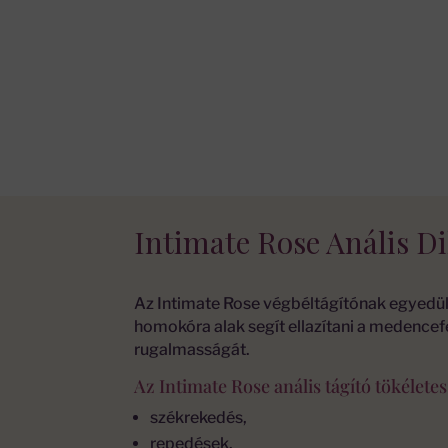
Intimate Rose Anális Di
Az Intimate Rose végbéltágítónak egyedülá
homokóra alak segít ellazítani a medencefe
rugalmasságát.
Az Intimate Rose anális tágító tökélete
székrekedés,
repedések,