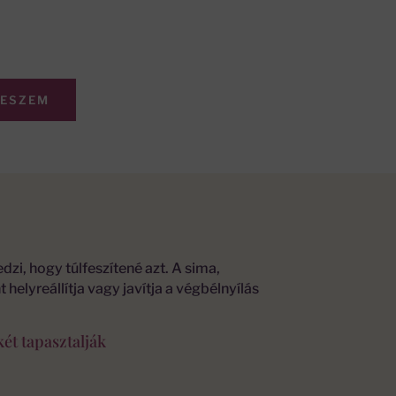
TESZEM
i, hogy túlfeszítené azt. A sima,
helyreállítja vagy javítja a végbélnyílás
két tapasztalják