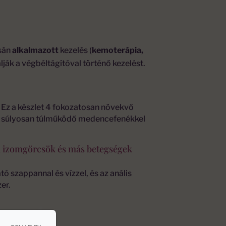
csán
alkalmazott
kezelés (
kemoterápia,
ják a végbéltágítóval történő kezelést.
. Ez a készlet 4 fokozatosan növekvő
a a súlyosan túlműködő medencefenékkel
üli izomgörcsök és más betegségek
tó szappannal és vízzel, és az anális
er.