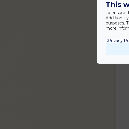
This w
To ensure t
Additionall
purposes. T
more inform
Privacy Po