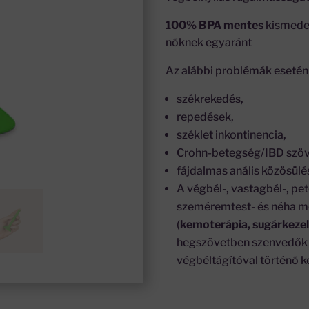
100% BPA mentes
kismeden
nőknek egyaránt
Az alábbi problémák esetén 
székrekedés,
repedések,
széklet inkontinencia,
Crohn-betegség/IBD szö
fájdalmas anális közösülé
A végbél-, vastagbél-, pe
szeméremtest- és néha m
(
kemoterápia, sugárkezel
hegszövetben szenvedők s
végbéltágítóval történő k