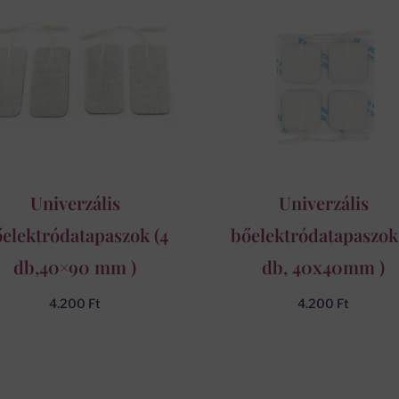
Univerzális
Univerzális
elektródatapaszok (4
bőelektródatapaszok
db,40×90 mm )
db, 40x40mm )
4.200
Ft
4.200
Ft